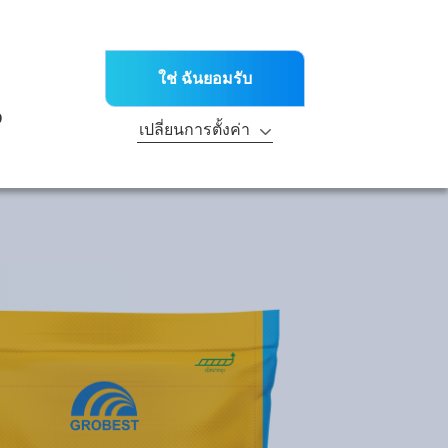
TH
ะข่าวต่างๆ
สาขา
ติดต่อเรา
ณฑ์
บริการด้านเทคนิค
R&D
ความยั่งยืน
ใช่ ฉันยอมรับ
ะ
ง
เปลี่ยนการตั้งค่า
ประเภท