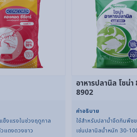
อาหารปลานิล โซน่า
8902
คำอธิบาย
มแข็งแรงในช่วงฤดูกาล
ใช้สำหรับปลาน้ำจืดกินพืช
คตัวแดงดวงขาว
เช่นปลานิลน้ำหนัก 30-10