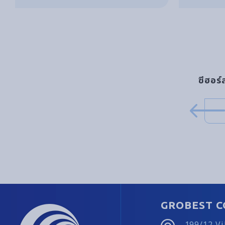
ซีฮอร์
GROBEST C
199/12 V