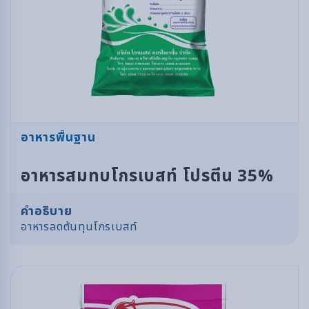
อาหารพื้นฐาน
อาหารสมทบโกรเบสท์ โปรตีน 35%
คำอธิบาย
อาหารลดต้นทุนโกรเบสท์