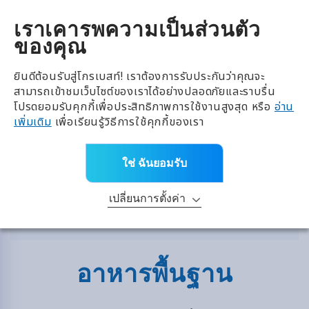
全興國際水產股份有限公
TH
เราเคารพความเป็นส่วนตัว
ของคุณ
หน้าหลัก
>
แบรนด์
>
อาหารพื้นฐาน
ยินดีต้อนรับสู่โกรเบสท์! เราต้องการรับประกันว่าคุณจะ
เมนู
สามารถเข้าชมเว็บไซต์ของเราได้อย่างปลอดภัยและราบรื่น
การค้นหาขั้นสูง
โปรดยอมรับคุกกี้เพื่อประสิทธิภาพการใช้งานสูงสุด หรือ
อ่าน
เพิ่มเติม
เพื่อเรียนรู้วิธีการใช้คุกกี้ของเรา
ใช่ ฉันยอมรับ
CLEAR
เปลี่ยนการตั้งค่า
ค้นหา
อาหารพื้นฐาน