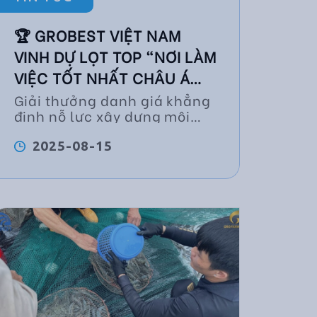
🏆 GROBEST VIỆT NAM
VINH DỰ LỌT TOP “NƠI LÀM
VIỆC TỐT NHẤT CHÂU Á
2025” DO HR ASIA BÌNH
Giải thưởng danh giá khẳng
định nỗ lực xây dựng môi
CHỌN!
trường làm việc chuyên
nghiệp, truyền cảm hứng và
2025-08-15
gắn kết của Grobest Việt
Nam.