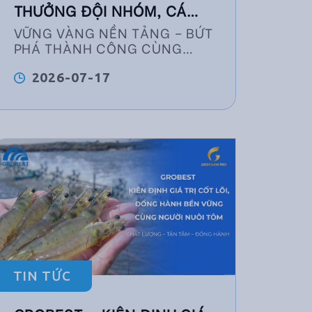
THƯỞNG ĐỘI NHÓM, CÁ
NHÂN XUẤT SẮC
VỮNG VÀNG NỀN TẢNG – BỨT
PHÁ THÀNH CÔNG CÙNG
GROBEST
2026-07-17
TIN TỨC