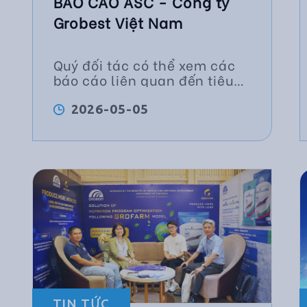
BÁO CÁO ASC - Công ty
Grobest Việt Nam
Quý đối tác có thể xem các
báo cáo liên quan đến tiêu
chuẩn ASC được áp dụng tại
Grobest
2026-05-05
TIN TỨC