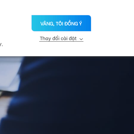
VN
ỨC
CHI NHÁNH
LIÊN HỆ
VÂNG, TÔI ĐỒNG Ý
KỸ THUẬT
R&D
PHÁT TRIỂN BỀN VỮNG
Thay đổi cài đặt
y.