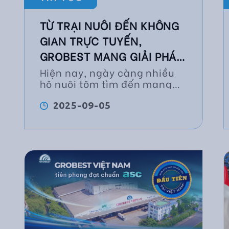
TỪ TRẠI NUÔI ĐẾN KHÔNG
GIAN TRỰC TUYẾN,
GROBEST MANG GIẢI PHÁP
KỸ THUẬT KỊP THỜI VÀ HIỆU
Hiện nay, ngày càng nhiều
hộ nuôi tôm tìm đến mạng
QUẢ ĐẾN NGƯỜI NUÔI
xã hội nhằm cập nhật kiến
thức kỹ thuật và trao đổi
2025-09-05
kinh nghiệm nuôi nhằm tối
ưu năng suất, tiết kiệm chi
phí