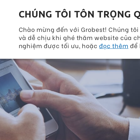
Grobest Group
CHÚNG TÔI TÔN TRỌNG Q
Chào mừng đến với Grobest! Chúng tôi
và dễ chịu khi ghé thăm website của ch
nghiệm được tối ưu, hoặc
đọc thêm
để 