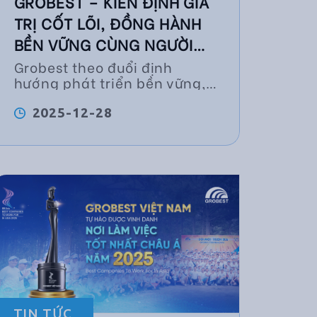
GROBEST – KIÊN ĐỊNH GIÁ
TRỊ CỐT LÕI, ĐỒNG HÀNH
BỀN VỮNG CÙNG NGƯỜI
NUÔI TÔM
Grobest theo đuổi định
hướng phát triển bền vững,
lấy định hướng chất lượng
và sự đồng hành lâu dài làm
2025-12-28
nền tảng cho mọi hoạt động.
TIN TỨC