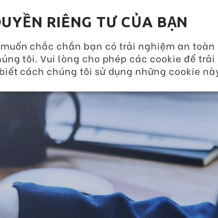
GIẢI PHÁP DINH DƯỠNG 360
SỰ KIỆN VÀ TIN T
UYỀN RIÊNG TƯ CỦA BẠN
VỀ CHÚNG TÔI
SẢN PHẨM
DỊCH VỤ 
 muốn chắc chắn bạn có trải nghiệm an toàn
úng tôi. Vui lòng cho phép các cookie để trải
biết cách chúng tôi sử dụng những cookie nà