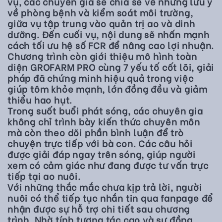
vụ, các chuyên gia sẽ chia sẻ về những lưu ý
về phòng bệnh và kiểm soát môi trường,
giữa vụ tập trung vào quản trị ao và dinh
dưỡng. Đến cuối vụ, nội dung sẽ nhấn mạnh
cách tối ưu hệ số FCR để nâng cao lợi nhuận.
Chương trình còn giới thiệu mô hình toàn
diện GROFARM PRO cùng 7 yếu tố cốt lõi, giải
pháp đã chứng minh hiệu quả trong việc
giúp tôm khỏe mạnh, lớn đồng đều và giảm
thiểu hao hụt.
Trong suốt buổi phát sóng, các chuyên gia
không chỉ trình bày kiến thức chuyên môn
mà còn theo dõi phần bình luận để trò
chuyện trực tiếp với bà con. Các câu hỏi
được giải đáp ngay trên sóng, giúp người
xem có cảm giác như đang được tư vấn trực
tiếp tại ao nuôi.
Với những thắc mắc chưa kịp trả lời, người
nuôi có thể tiếp tục nhắn tin qua fanpage để
nhận được sự hỗ trợ chi tiết sau chương
trình. Nhờ tính tương tác cao và sự đồng