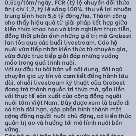
0,51g/tôm/ngày, FCR (tỷ lệ chuyển đổi thức
ăn) chỉ 1,2, tỷ lệ sống 100%, thu về lợi nhuận
trung bình hơn 5,6 tỷ đồng/ha. Thành công
cho thấy hiệu quả từ giải pháp kết hợp giữa
kiến thức khoa học và kinh nghiệm thực tiễn,
đồng thời phản ánh những giá trị mà Grobest
lan tỏa qua các buổi livestream. Các hộ
nuôi vừa tiếp nhận kiến thức từ chuyên gia,
vừa được trực tiếp giải đáp những vướng
mắc trong quá trình nuôi.
Với sự đầu tư bài bản về nội dung, đội ngũ
chuyên gia uy tín và cam kết đồng hành lâu
dài, chuỗi livestream kỹ thuật của Grobest
đang trở thành nguồn tri thức mở, gắn liền
với thực tế sản xuất của cộng đồng người
nuôi tôm Việt Nam. Đây được xem là bước đi
có tính dài hạn, góp phần hình thành một
cộng đồng người nuôi chủ động, có kiến thức
quản trị ao và hướng tới mô hình nuôi bền
vững.
Các hộ nuôi trên khắp cả nước có thể theo