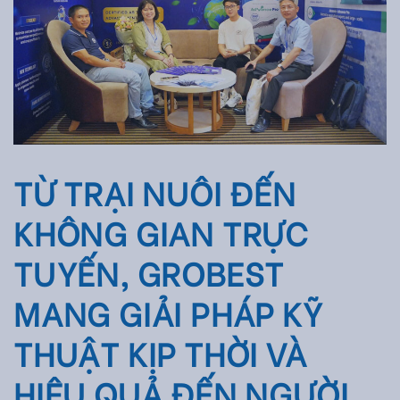
TỪ TRẠI NUÔI ĐẾN
KHÔNG GIAN TRỰC
TUYẾN, GROBEST
MANG GIẢI PHÁP KỸ
THUẬT KỊP THỜI VÀ
HIỆU QUẢ ĐẾN NGƯỜI