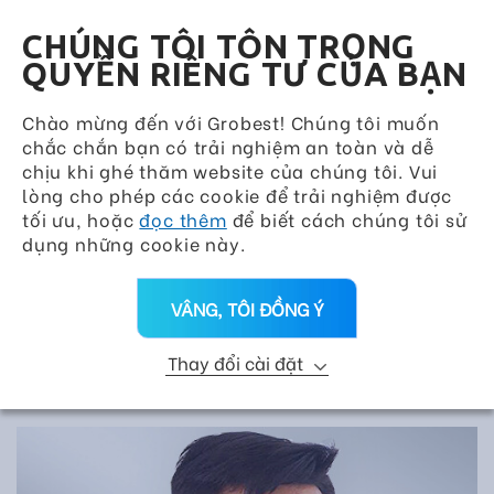
Grobest Group
VN
CHÚNG TÔI TÔN TRỌNG
QUYỀN RIÊNG TƯ CỦA BẠN
Chào mừng đến với Grobest! Chúng tôi muốn
chắc chắn bạn có trải nghiệm an toàn và dễ
chịu khi ghé thăm website của chúng tôi. Vui
lòng cho phép các cookie để trải nghiệm được
tối ưu, hoặc
đọc thêm
để biết cách chúng tôi sử
dụng những cookie này.
VÂNG, TÔI ĐỒNG Ý
Thay đổi cài đặt
DỊCH VỤ KỸ THUẬT