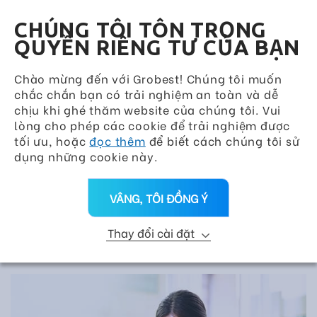
Grobest Group
VN
CHÚNG TÔI TÔN TRỌNG
QUYỀN RIÊNG TƯ CỦA BẠN
Chào mừng đến với Grobest! Chúng tôi muốn
chắc chắn bạn có trải nghiệm an toàn và dễ
chịu khi ghé thăm website của chúng tôi. Vui
lòng cho phép các cookie để trải nghiệm được
tối ưu, hoặc
đọc thêm
để biết cách chúng tôi sử
dụng những cookie này.
VÂNG, TÔI ĐỒNG Ý
Thay đổi cài đặt
CƠ HỘI NGHỀ NGHIỆP