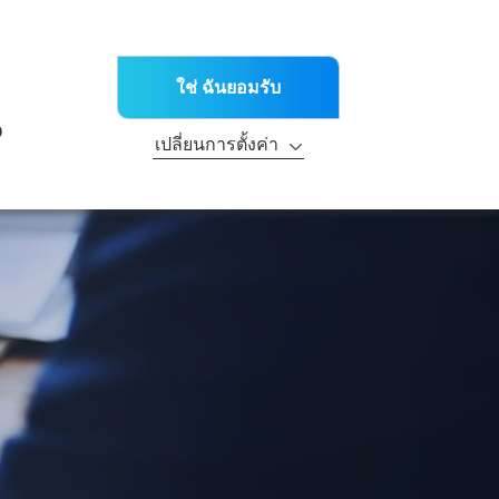
TH
ะข่าวต่างๆ
สาขา
ติดต่อเรา
ณฑ์
บริการด้านเทคนิค
R&D
ความยั่งยืน
ใช่ ฉันยอมรับ
ะ
ง
เปลี่ยนการตั้งค่า