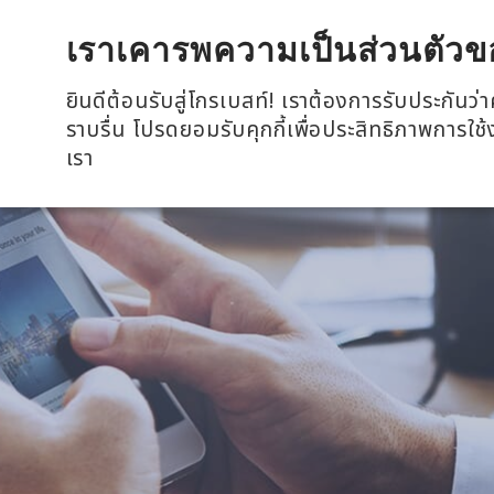
全興國際水產股份有限公司
เราเคารพความเป็นส่วนตัวข
ยินดีต้อนรับสู่โกรเบสท์! เราต้องการรับประกัน
ราบรื่น โปรดยอมรับคุกกี้เพื่อประสิทธิภาพการใช
เรา