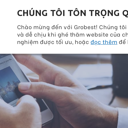
Grobest Group
CHÚNG TÔI TÔN TRỌNG Q
Chào mừng đến với Grobest! Chúng tôi
và dễ chịu khi ghé thăm website của ch
nghiệm được tối ưu, hoặc
đọc thêm
để 