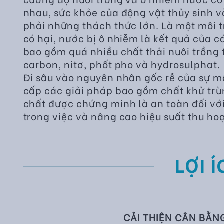
nhau, sức khỏe của động vật thủy sinh 
phải những thách thức lớn. Là một môi t
có hại, nước bị ô nhiễm là kết quả của c
bao gồm quá nhiều chất thải nuôi trồng 
carbon, nitơ, phốt pho và hydrosulphat.
Đi sâu vào nguyên nhân gốc rễ của sự m
cấp các giải pháp bao gồm chất khử tr
chất được chứng minh là an toàn đối với
trong việc và nâng cao hiệu suất thu ho
LỢI Í
CẢI THIỆN CÂN BẰN