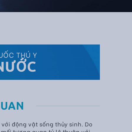
UỐC THÚ Y
 NƯỚC
QUAN
 với động vật sống thủy sinh. Do
mối tương quan tỷ lệ thuận với