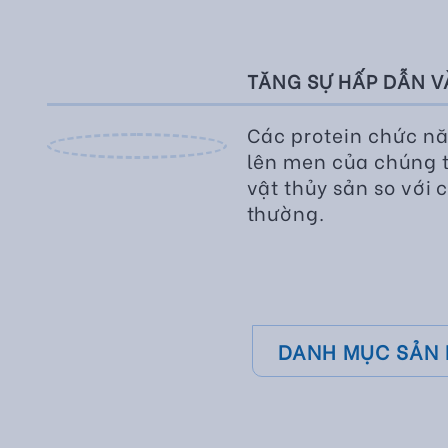
TĂNG SỰ HẤP DẪN 
Các protein chức nă
lên men của chúng t
vật thủy sản so với
thường.
DANH MỤC SẢN