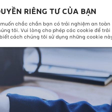
GIẢI PHÁP DINH DƯỠNG 360
SỰ KIỆN VÀ TIN T
UYỀN RIÊNG TƯ CỦA BẠN
VỀ CHÚNG TÔI
SẢN PHẨM
DỊCH VỤ 
 muốn chắc chắn bạn có trải nghiệm an toàn
úng tôi. Vui lòng cho phép các cookie để trải
biết cách chúng tôi sử dụng những cookie nà