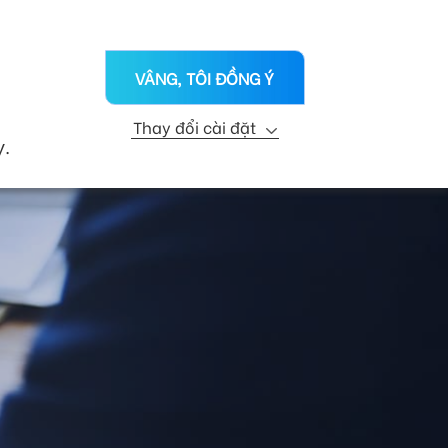
VN
ỨC
CHI NHÁNH
LIÊN HỆ
VÂNG, TÔI ĐỒNG Ý
KỸ THUẬT
R&D
PHÁT TRIỂN BỀN VỮNG
Thay đổi cài đặt
y.