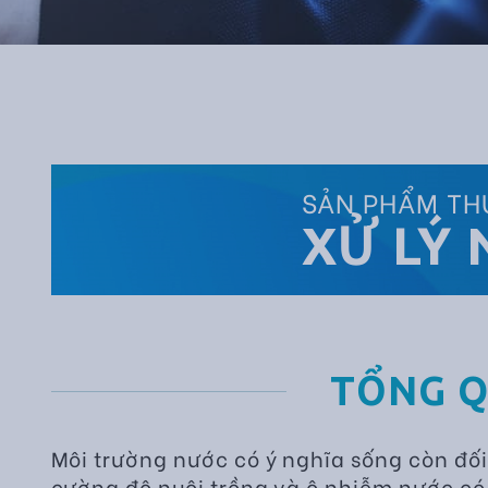
SẢN PHẨM TH
XỬ LÝ
TỔNG 
Môi trường nước có ý nghĩa sống còn đối
cường độ nuôi trồng và ô nhiễm nước có 