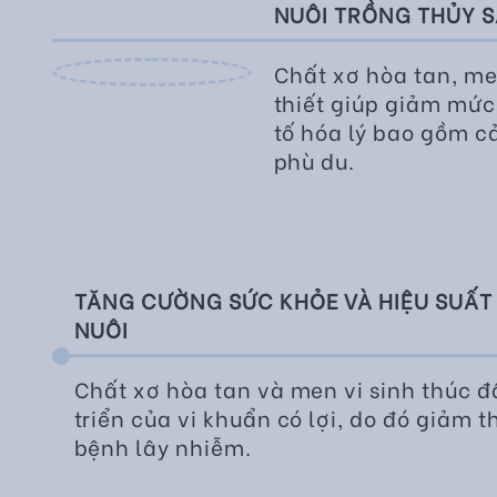
NUÔI TRỒNG THỦY 
Chất xơ hòa tan, me
thiết giúp giảm mức
tố hóa lý bao gồm cả
phù du.
TĂNG CƯỜNG SỨC KHỎE VÀ HIỆU SUẤT
NUÔI
Chất xơ hòa tan và men vi sinh thúc đ
triển của vi khuẩn có lợi, do đó giảm
bệnh lây nhiễm.