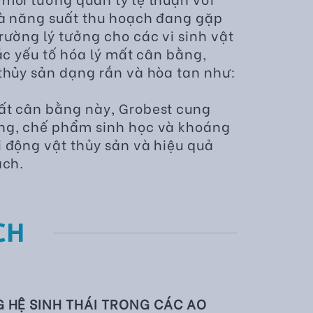
và năng suất thu hoạch đang gặp
rường lý tưởng cho các vi sinh vật
ác yếu tố hóa lý mất cân bằng,
thủy sản dạng rắn và hòa tan như:
ất cân bằng này, Grobest cung
ùng, chế phẩm sinh học và khoáng
 động vật thủy sản và hiệu quả
ạch.
CH
G HỆ SINH THÁI TRONG CÁC AO