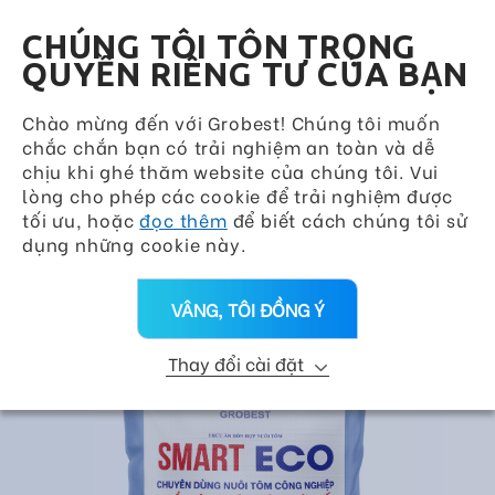
Grobest Group
VN
CHÚNG TÔI TÔN TRỌNG
QUYỀN RIÊNG TƯ CỦA BẠN
Quay lại
Miễn Dịch
Chào mừng đến với Grobest! Chúng tôi muốn
chắc chắn bạn có trải nghiệm an toàn và dễ
Nhóm sản phẩm
chịu khi ghé thăm website của chúng tôi. Vui
lòng cho phép các cookie để trải nghiệm được
Trang Chủ
>
Sản Phẩm
>
Nhãn Hiệu
>
tối ưu, hoặc
đọc thêm
để biết cách chúng tôi sử
Miễn Dịch
>
SMART ECO
dụng những cookie này.
VÂNG, TÔI ĐỒNG Ý
Thay đổi cài đặt