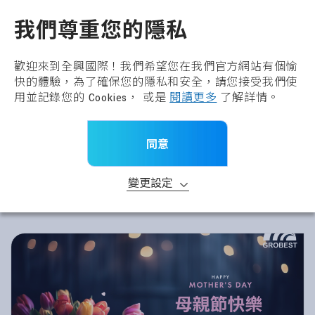
全興國際水產股份有限公
TW
我們尊重您的隱私
歡迎來到全興國際！我們希望您在我們官方網站有個愉
快的體驗，為了確保您的隱私和安全，請您接受我們使
用並記錄您的 Cookies， 或是
閱讀更多
了解詳情。
同意
變更設定