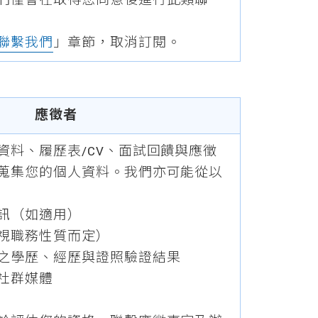
們僅會在取得您同意後進行此類聯
聯繫我們
」章節，取消訂閱。
應徵者
資料、履歷表/CV、面試回饋與應徵
蒐集您的個人資料。我們亦可能從以
訊（如適用）
視職務性質而定）
之學歷、經歷與證照驗證結果
社群媒體