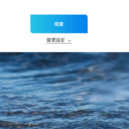
TW
新消息
子公司
聯絡我們
產品
技術服務
研究與開發
永續發展
同意
請
變更設定