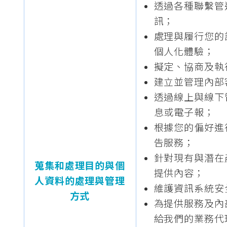
透過各種聯繫管
訊；
處理與履行您的
個人化體驗；
擬定、協商及執
建立並管理內部
透過線上與線下
息或電子報；
根據您的偏好進
告服務；
針對現有與潛在
蒐集和處理目的與個
提供內容；
人資料的處理與管理
維護資訊系統安
方式
為提供服務及內
給我們的業務代