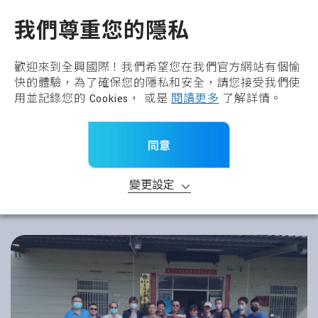
全興國際水產股份有限公
TW
我們尊重您的隱私
歡迎來到全興國際！我們希望您在我們官方網站有個愉
快的體驗，為了確保您的隱私和安全，請您接受我們使
用並記錄您的 Cookies， 或是
閱讀更多
了解詳情。
同意
變更設定