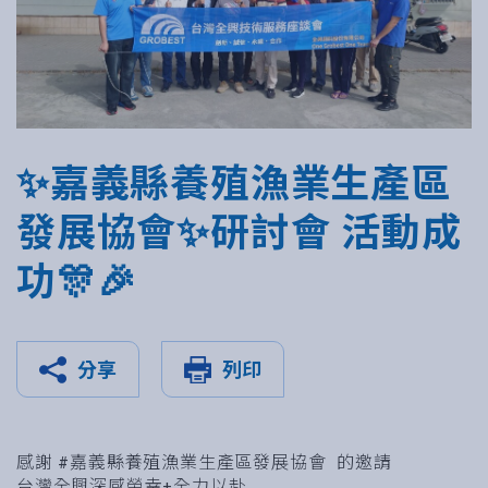
✨嘉義縣養殖漁業生產區
發展協會✨研討會 活動成
功🎊🎉
分享
列印
感謝 #嘉義縣養殖漁業生產區發展協會 的邀請
台灣全興深感榮幸+全力以赴