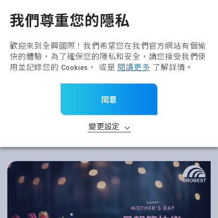
全興國際水產股份有限公
TW
我們尊重您的隱私
歡迎來到全興國際！我們希望您在我們官方網站有個愉
快的體驗，為了確保您的隱私和安全，請您接受我們使
用並記錄您的 Cookies， 或是
閱讀更多
了解詳情。
同意
變更設定