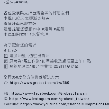
<公告>📢📢📢
各位愛護與支持台灣全興的好朋友們
南風已起,天氣逐漸炎熱🔥
養殖旺季已經來臨
溫馨提醒您留意水中 #溶氧 #氨氮
水車加開做好 #水質管理
為了配合您的需求
即日起~
1️⃣ 增加✨週六值班出貨✨
2️⃣ 屏南為"現出作業"訂單接收及處理至上午11點
3️⃣ 其餘地區為"壓台作業"訂單到12點結單
全興360度全方位營養解決方案
👉
https://www.grobest.com/tw/360
FB:
https://www.facebook.com/GrobestTaiwan
IG:
https://www.instagram.com/grobest_taiwan/
Youtube:
https://www.youtube.com/channel/UCapmHcbzM