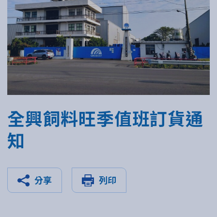
全興飼料旺季值班訂貨通
知
分享
列印