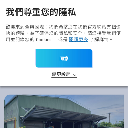
全興國際水產股份有限公
TW
我們尊重您的隱私
歡迎來到全興國際！我們希望您在我們官方網站有個愉
快的體驗，為了確保您的隱私和安全，請您接受我們使
用並記錄您的 Cookies， 或是
閱讀更多
了解詳情。
同意
變更設定