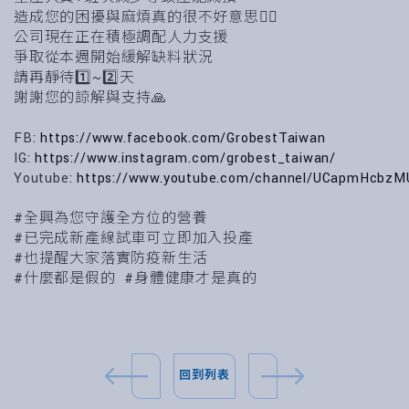
造成您的困擾與麻煩真的很不好意思🙇‍♂️
公司現在正在積極調配人力支援
爭取從本週開始緩解缺料狀況
請再靜待1️⃣~2️⃣天
謝謝您的諒解與支持🙏
FB:
https://www.facebook.com/GrobestTaiwan
IG:
https://www.instagram.com/grobest_taiwan/
Youtube:
https://www.youtube.com/channel/UCapmHcbzM
#全興為您守護全方位的營養
#已完成新產線試車可立即加入投產
#也提醒大家落實防疫新生活
#什麼都是假的 #身體健康才是真的
回到列表