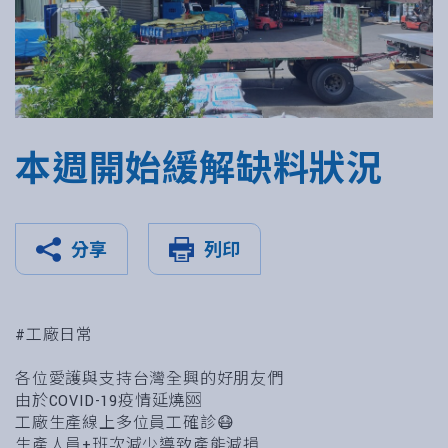
本週開始緩解缺料狀況
分享
列印
#工廠日常
各位愛護與支持台灣全興的好朋友們
由於COVID-19疫情延燒🆘
工廠生產線上多位員工確診😷
生產人員+班次減少導致產能減損