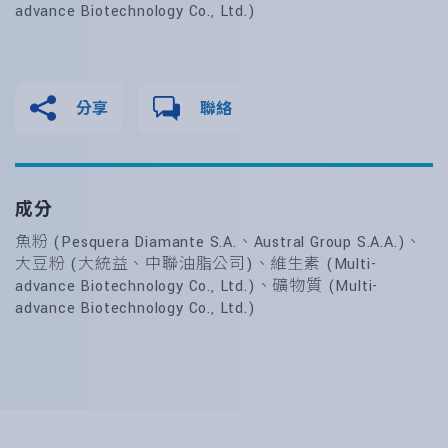
advance Biotechnology Co., Ltd.)
分享
聯絡
成分
魚粉 (Pesquera Diamante S.A.、Austral Group S.A.A.)、
大豆粉 (大統益、中聯油脂公司)、維生素 (Multi-
advance Biotechnology Co., Ltd.)、礦物質 (Multi-
advance Biotechnology Co., Ltd.)