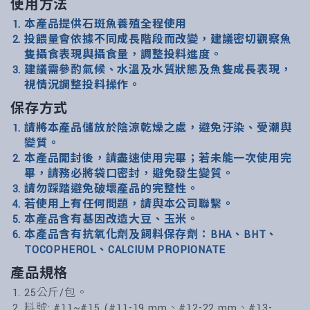
使用方法
本產品提供石斑魚養殖全程使用
投餵量會依據不同成長階段而改變，建議密切觀察魚
隻攝食表現與攝食量，調整投料進度。
建議需參酌氣候、水溫及水質狀態及魚隻成長表現，
視情況調整投料操作。
保存方式
請將本產品儲放於陰涼乾燥之處，避免汙染、受潮與
變質。
本產品開封後，請盡速使用完畢；若未能一次使用完
畢，請務必將袋口密封，避免發生變質。
請勿踩踏避免破壞產品的完整性。
若使用上有任何問題，請與本公司聯繫。
本產品含有基因改造大豆、玉米。
本產品含有抗氧化劑及飼料保存劑：BHA、BHT、
TOCOPHEROL、CALCIUM PROPIONATE
產品規格
25公斤/包。
料號: #11~#15 (#11-19 mm、#12-22 mm、#13-