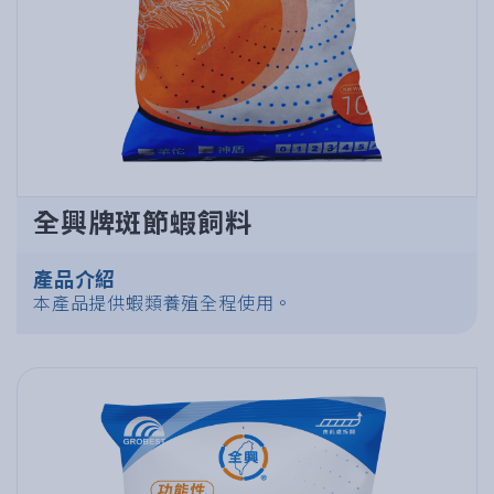
全興牌斑節蝦飼料
產品介紹
本產品提供蝦類養殖全程使用。