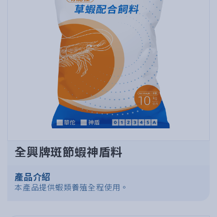
全興牌斑節蝦神盾料
產品介紹
本產品提供蝦類養殖全程使用。