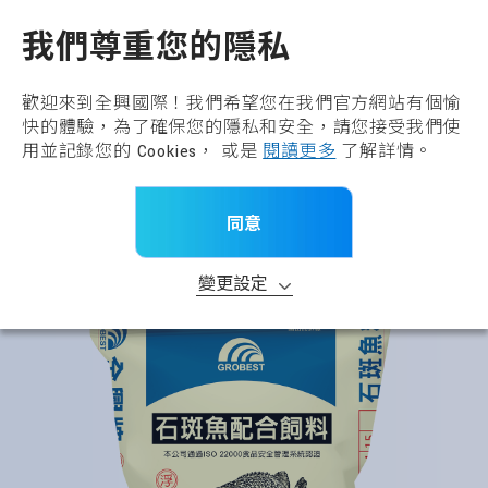
全興國際水產股份有限公
TW
我們尊重您的隱私
回到上一頁
基礎飼料
歡迎來到全興國際！我們希望您在我們官方網站有個愉
快的體驗，為了確保您的隱私和安全，請您接受我們使
產品分類
用並記錄您的 Cookies， 或是
閱讀更多
了解詳情。
首頁
>
所有產品
>
產品品牌
>
基礎飼料
同意
>
全興牌石斑魚配合飼料-龍膽石斑
變更設定