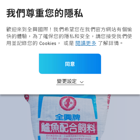
全興國際水產股份有限公
TW
我們尊重您的隱私
回到上一頁
基礎飼料
歡迎來到全興國際！我們希望您在我們官方網站有個愉
快的體驗，為了確保您的隱私和安全，請您接受我們使
產品分類
用並記錄您的 Cookies， 或是
閱讀更多
了解詳情。
首頁
>
所有產品
>
產品品牌
>
基礎飼料
同意
>
全興牌鱸魚配合飼料
變更設定