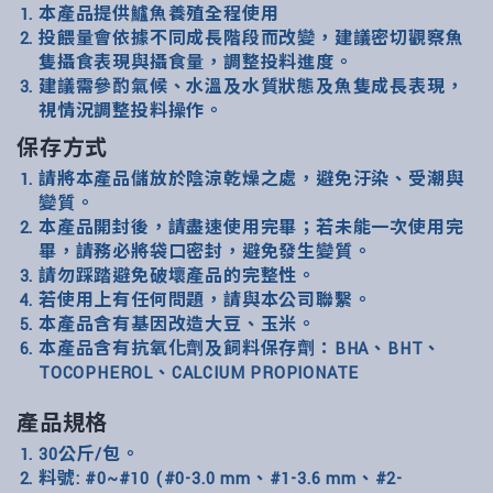
本產品提供鱸魚養殖全程使用
投餵量會依據不同成長階段而改變，建議密切觀察魚
隻攝食表現與攝食量，調整投料進度。
建議需參酌氣候、水溫及水質狀態及魚隻成長表現，
視情況調整投料操作。
保存方式
請將本產品儲放於陰涼乾燥之處，避免汙染、受潮與
變質。
本產品開封後，請盡速使用完畢；若未能一次使用完
畢，請務必將袋口密封，避免發生變質。
請勿踩踏避免破壞產品的完整性。
若使用上有任何問題，請與本公司聯繫。
本產品含有基因改造大豆、玉米。
本產品含有抗氧化劑及飼料保存劑：BHA、BHT、
TOCOPHEROL、CALCIUM PROPIONATE
產品規格
30公斤/包。
料號: #0~#10 (#0-3.0 mm、#1-3.6 mm、#2-