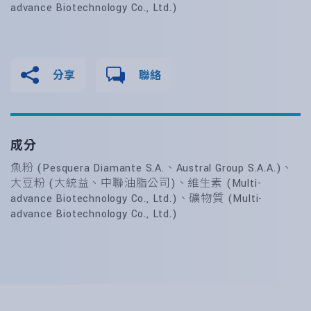
advance Biotechnology Co., Ltd.)
分享
聯絡
成分
魚粉 (Pesquera Diamante S.A.、Austral Group S.A.A.)、
大豆粉 (大統益、中聯油脂公司)、維生素 (Multi-
advance Biotechnology Co., Ltd.)、礦物質 (Multi-
advance Biotechnology Co., Ltd.)