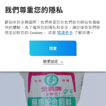
全興國際水產股份有限公
TW
我們尊重您的隱私
回到上一頁
基礎飼料
歡迎來到全興國際！我們希望您在我們官方網站有個愉
快的體驗，為了確保您的隱私和安全，請您接受我們使
產品分類
用並記錄您的 Cookies， 或是
閱讀更多
了解詳情。
首頁
>
所有產品
>
產品品牌
>
基礎飼料
同意
>
全興牌烏魚配合飼料(沉水性-PM)
變更設定