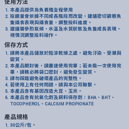
使用方法
本產品提供烏魚養殖全程使用
投餵量會依據不同成長階段而改變，建議密切觀察魚
隻攝食表現與攝食量，調整投料進度。
建議需參酌氣候、水溫及水質狀態及魚隻成長表現，
視情況調整投料操作。
保存方式
請將本產品儲放於陰涼乾燥之處，避免汙染、受潮與
變質。
本產品開封後，請盡速使用完畢；若未能一次使用完
畢，請務必將袋口密封，避免發生變質。
請勿踩踏避免破壞產品的完整性。
若使用上有任何問題，請與本公司聯繫。
本產品含有基因改造大豆、玉米。
本產品含有抗氧化劑及飼料保存劑：BHA、BHT、
TOCOPHEROL、CALCIUM PROPIONATE
產品規格
30公斤/包。