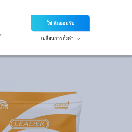
TH
ะข่าวต่างๆ
สาขา
ติดต่อเรา
ณฑ์
บริการด้านเทคนิค
R&D
ความยั่งยืน
ใช่ ฉันยอมรับ
ะ
ง
เปลี่ยนการตั้งค่า
ประเภท