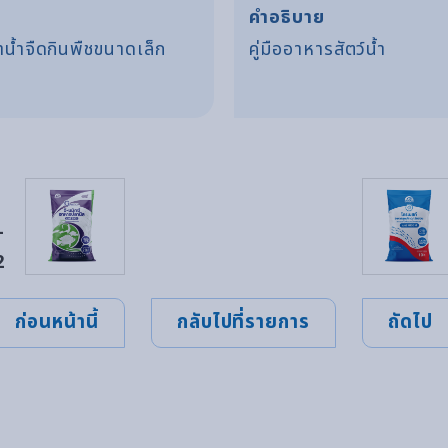
คำอธิบาย
น้ำจืดกินพืชขนาดเล็ก
คู่มืออาหารสัตว์น้ำ
-
2
ก่อนหน้านี้
กลับไปที่รายการ
ถัดไป