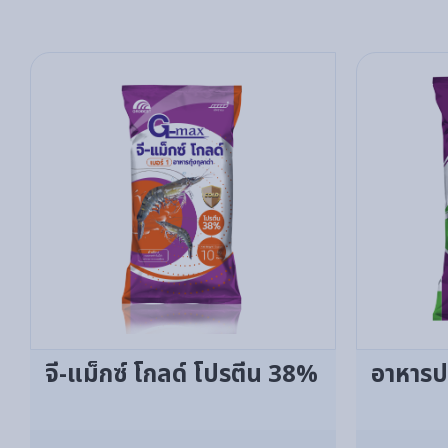
จี-แม็กซ์ โกลด์ โปรตีน 38%
อาหารปล