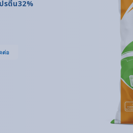
 โปรตีน32%
ดต่อ