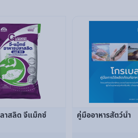
าสลิด จีแม็กซ์
คู่มืออาหารสัตว์น้ำ